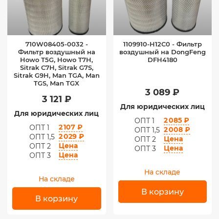
710W08405-0032 -
1109910-H12C0 - Фильтр
Фильтр воздушный на
воздушный на DongFeng
Howo Т5G, Howo T7H,
DFH4180
Sitrak C7H, Sitrak G7S,
Sitrak G9H, Man TGA, Man
TGS, Man TGX
3 089 ₽
3 121 ₽
Для юридических лиц
Для юридических лиц
2 085 ₽
ОПТ 1
2 107 ₽
ОПТ 1
2 008 ₽
ОПТ 1,5
2 029 ₽
ОПТ 1,5
Цена
ОПТ 2
Цена
ОПТ 2
Цена
ОПТ 3
Цена
ОПТ 3
На складе
На складе
В корзину
В корзину