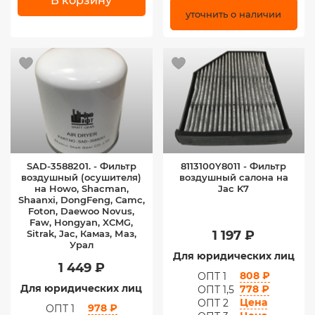
В корзину
уточнить о наличии
SAD-3588201. - Фильтр
8113100Y8011 - Фильтр
воздушный (осушителя)
воздушный салона на
на Howo, Shacman,
Jac K7
Shaanxi, DongFeng, Camc,
Foton, Daewoo Novus,
Faw, Hongyan, XCMG,
Sitrak, Jac, Камаз, Маз,
1 197 ₽
Урал
Для юридических лиц
1 449 ₽
808 ₽
ОПТ 1
Для юридических лиц
778 ₽
ОПТ 1,5
Цена
ОПТ 2
978 ₽
ОПТ 1