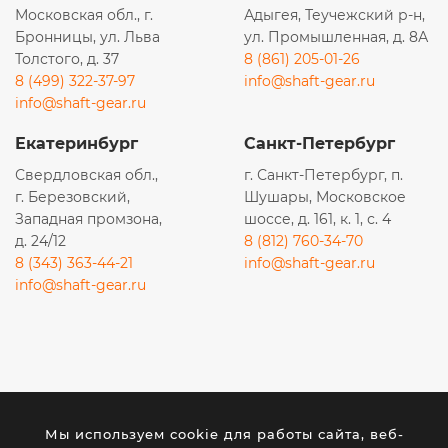
Московская обл., г.
Адыгея, Теучежский р-н,
Бронницы, ул. Льва
ул. Промышленная, д. 8А
Толстого, д. 37
8 (861) 205-01-26
8 (499) 322-37-97
info@shaft-gear.ru
info@shaft-gear.ru
Екатеринбург
Санкт-Петербург
Свердловская обл.,
г. Санкт-Петербург, п.
г. Березовский,
Шушары, Московское
Западная промзона,
шоссе, д. 161, к. 1, с. 4
д. 24/12
8 (812) 760-34-70
8 (343) 363-44-21
info@shaft-gear.ru
info@shaft-gear.ru
Вся представленная на сайте информация носит
исключительно информационный характер и ни при
каких условиях не является публичной офертой,
Мы используем cookie для работы сайта, веб-