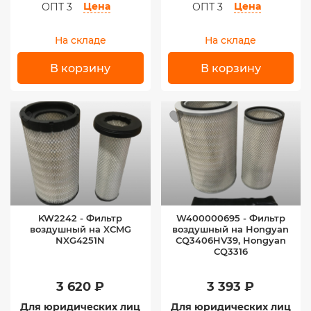
Цена
Цена
ОПТ 3
ОПТ 3
На складе
На складе
В корзину
В корзину
KW2242 - Фильтр
W400000695 - Фильтр
воздушный на XCMG
воздушный на Hongyan
NXG4251N
CQ3406HV39, Hongyan
CQ3316
3 620 ₽
3 393 ₽
Для юридических лиц
Для юридических лиц