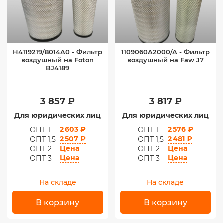
H4119219/8014A0 - Фильтр
1109060A2000/A - Фильтр
воздушный на Foton
воздушный на Faw J7
BJ4189
3 857 ₽
3 817 ₽
Для юридических лиц
Для юридических лиц
2 603 ₽
2 576 ₽
ОПТ 1
ОПТ 1
2 507 ₽
2 481 ₽
ОПТ 1,5
ОПТ 1,5
Цена
Цена
ОПТ 2
ОПТ 2
Цена
Цена
ОПТ 3
ОПТ 3
На складе
На складе
В корзину
В корзину