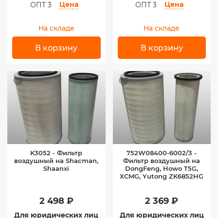
Цена
Цена
ОПТ 3
ОПТ 3
На складе
На складе
В корзину
В корзину
K3052 - Фильтр
752W08400-6002/3 -
воздушный на Shacman,
Фильтр воздушный на
Shaanxi
DongFeng, Howo T5G,
XCMG, Yutong ZK6852HG
2 498 ₽
2 369 ₽
Для юридических лиц
Для юридических лиц