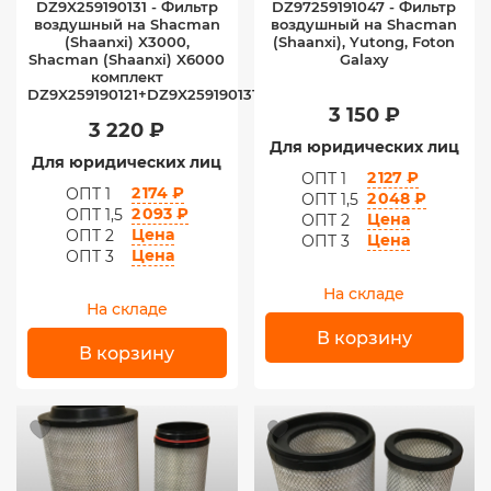
DZ9X259190131 - Фильтр
DZ97259191047 - Фильтр
воздушный на Shacman
воздушный на Shacman
(Shaanxi) X3000,
(Shaanxi), Yutong, Foton
Shacman (Shaanxi) X6000
Galaxy
комплект
DZ9X259190121+DZ9X259190131
3 150 ₽
3 220 ₽
Для юридических лиц
Для юридических лиц
2 127 ₽
ОПТ 1
2 174 ₽
ОПТ 1
2 048 ₽
ОПТ 1,5
2 093 ₽
ОПТ 1,5
Цена
ОПТ 2
Цена
ОПТ 2
Цена
ОПТ 3
Цена
ОПТ 3
На складе
На складе
В корзину
В корзину