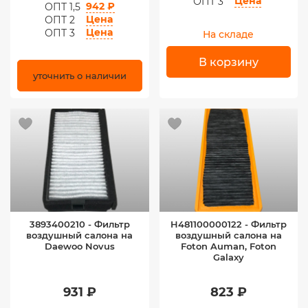
Цена
ОПТ 3
942 ₽
ОПТ 1,5
Цена
ОПТ 2
Цена
ОПТ 3
На складе
В корзину
уточнить о наличии
3893400210 - Фильтр
H481100000122 - Фильтр
воздушный салона на
воздушный салона на
Daewoo Novus
Foton Auman, Foton
Galaxy
931 ₽
823 ₽