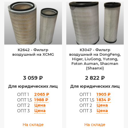
K2642 - Фильтр
K3047 - Фильтр
воздушный на XCMG
воздушный на DongFeng,
Higer, LiuGong, Yutong,
Foton Auman, Shacman
(Shaanxi)
3 059 ₽
2 822 ₽
Для юридических лиц
Для юридических лиц
2 065 ₽
1 905 ₽
ОПТ 1
ОПТ 1
1 988 ₽
1 834 ₽
ОПТ 1,5
ОПТ 1,5
Цена
Цена
ОПТ 2
ОПТ 2
Цена
Цена
ОПТ 3
ОПТ 3
На складе
На складе