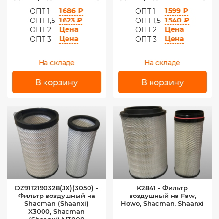
1 686 ₽
1 599 ₽
ОПТ 1
ОПТ 1
1 623 ₽
1 540 ₽
ОПТ 1,5
ОПТ 1,5
Цена
Цена
ОПТ 2
ОПТ 2
Цена
Цена
ОПТ 3
ОПТ 3
На складе
На складе
В корзину
В корзину
DZ9112190328(JX)(3050) -
K2841 - Фильтр
Фильтр воздушный на
воздушный на Faw,
Shacman (Shaanxi)
Howo, Shacman, Shaanxi
X3000, Shacman