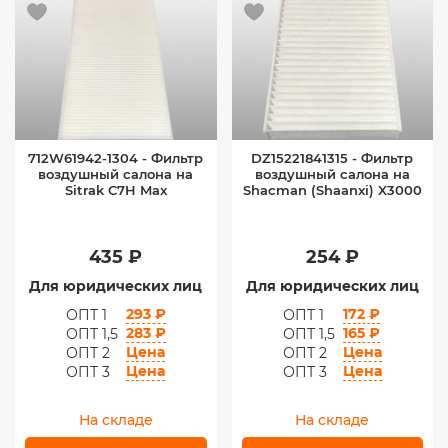
712W61942-1304 - Фильтр
DZ15221841315 - Фильтр
воздушный салона на
воздушный салона на
Sitrak C7H Max
Shacman (Shaanxi) X3000
435 ₽
254 ₽
Для юридических лиц
Для юридических лиц
293 ₽
172 ₽
ОПТ 1
ОПТ 1
283 ₽
165 ₽
ОПТ 1,5
ОПТ 1,5
Цена
Цена
ОПТ 2
ОПТ 2
Цена
Цена
ОПТ 3
ОПТ 3
На складе
На складе