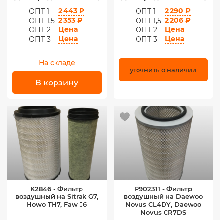
2 443 ₽
2 290 ₽
ОПТ 1
ОПТ 1
2 353 ₽
2 206 ₽
ОПТ 1,5
ОПТ 1,5
Цена
Цена
ОПТ 2
ОПТ 2
Цена
Цена
ОПТ 3
ОПТ 3
На складе
уточнить о наличии
В корзину
K2846 - Фильтр
P902311 - Фильтр
воздушный на Sitrak G7,
воздушный на Daewoo
Howo TH7, Faw J6
Novus CL4DY, Daewoo
Novus CR7DS