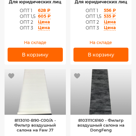
Для юридических лиц
Для юридических лиц
628 ₽
556 ₽
ОПТ 1
ОПТ 1
605 ₽
535 ₽
ОПТ 1,5
ОПТ 1,5
Цена
Цена
ОПТ 2
ОПТ 2
Цена
Цена
ОПТ 3
ОПТ 3
На складе
На складе
В корзину
В корзину
8113010-B90-C00/A -
8103111C6160 - Фильтр
Фильтр воздушный
воздушный салона на
салона на Faw J7
DongFeng