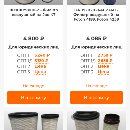
1109010Y8010-2 - Фильтр
H4119202024A023A0 -
воздушный на Jac K7
Фильтр воздушный на
Foton 4189, Foton 4259
4 800 ₽
4 085 ₽
Для юридических лиц
Для юридических лиц
3 240 ₽
2 758 ₽
ОПТ 1
ОПТ 1
3 120 ₽
2 656 ₽
ОПТ 1,5
ОПТ 1,5
Цена
Цена
ОПТ 2
ОПТ 2
Цена
Цена
ОПТ 3
ОПТ 3
На складе
На складе
В корзину
В корзину