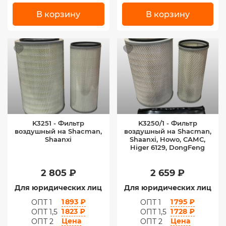
В корзину
В корзину
K3251 - Фильтр
K3250/1 - Фильтр
воздушный на Shacman,
воздушный на Shacman,
Shaanxi
Shaanxi, Howo, САМС,
Higer 6129, DongFeng
2 805 ₽
2 659 ₽
Для юридических лиц
Для юридических лиц
1 893 ₽
1 795 ₽
ОПТ 1
ОПТ 1
1 823 ₽
1 728 ₽
ОПТ 1,5
ОПТ 1,5
Цена
Цена
ОПТ 2
ОПТ 2