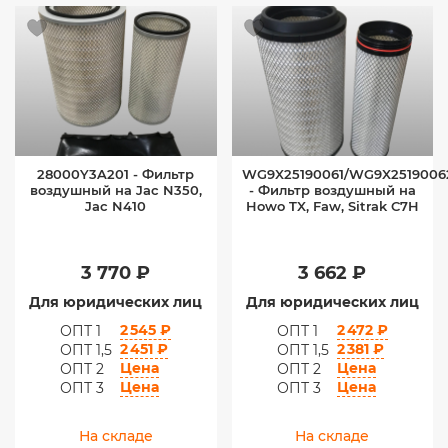
28000Y3A201 - Фильтр
WG9X25190061/WG9X2519006
воздушный на Jac N350,
- Фильтр воздушный на
Jac N410
Howo TX, Faw, Sitrak C7H
3 770 ₽
3 662 ₽
Для юридических лиц
Для юридических лиц
2 545 ₽
2 472 ₽
ОПТ 1
ОПТ 1
2 451 ₽
2 381 ₽
ОПТ 1,5
ОПТ 1,5
Цена
Цена
ОПТ 2
ОПТ 2
Цена
Цена
ОПТ 3
ОПТ 3
На складе
На складе