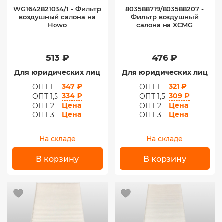
WG1642821034/1 - Фильтр
803588719/803588207 -
воздушный салона на
Фильтр воздушный
Howo
салона на XCMG
513 ₽
476 ₽
Для юридических лиц
Для юридических лиц
347 ₽
321 ₽
ОПТ 1
ОПТ 1
334 ₽
309 ₽
ОПТ 1,5
ОПТ 1,5
Цена
Цена
ОПТ 2
ОПТ 2
Цена
Цена
ОПТ 3
ОПТ 3
На складе
На складе
В корзину
В корзину