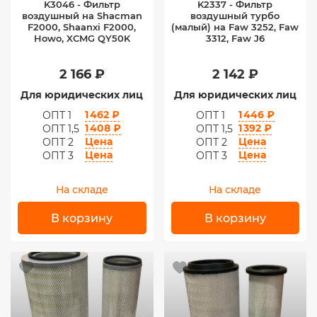
K3046 - Фильтр
K2337 - Фильтр
воздушный на Shacman
воздушный турбо
F2000, Shaanxi F2000,
(малый) на Faw 3252, Faw
Howo, XCMG QY50K
3312, Faw J6
2 166 ₽
2 142 ₽
Для юридических лиц
Для юридических лиц
1 462 ₽
1 446 ₽
ОПТ 1
ОПТ 1
1 408 ₽
1 392 ₽
ОПТ 1,5
ОПТ 1,5
Цена
Цена
ОПТ 2
ОПТ 2
Цена
Цена
ОПТ 3
ОПТ 3
На складе
На складе
В корзину
В корзину