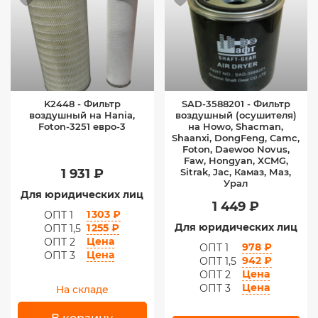
K2448 - Фильтр
SAD-3588201 - Фильтр
воздушный на Hania,
воздушный (осушителя)
Foton-3251 евро-3
на Howo, Shacman,
Shaanxi, DongFeng, Camc,
Foton, Daewoo Novus,
Faw, Hongyan, XCMG,
1 931 ₽
Sitrak, Jac, Камаз, Маз,
Урал
Для юридических лиц
1 449 ₽
1 303 ₽
ОПТ 1
Для юридических лиц
1 255 ₽
ОПТ 1,5
Цена
ОПТ 2
978 ₽
ОПТ 1
Цена
ОПТ 3
942 ₽
ОПТ 1,5
Цена
ОПТ 2
Цена
ОПТ 3
На складе