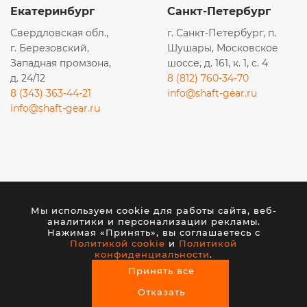
AD206
Екатеринбург
Санкт-Петербург
E7110007
Свердловская обл.,
г. Санкт-Петербург, п.
K256811
г. Березовский,
Шушары, Московское
Западная промзона,
шоссе, д. 161, к. 1, с. 4
GB-7101
д. 24/12
8 (812) 760-34-70
GB7101
8 (343) 363-44-21
info@shaft-gear.ru
info@shaft-gear.ru
Z35101
t0835127
AC60010
Z35102
Вся представленная на сайте информация носит
1527757
исключительно информационный характер и ни при
Мы используем cookie для работы сайта, веб-
каких условиях не является публичной офертой,
01.36.031
аналитики и персонализации рекламы.
определяемой положениями статьи 437 (2) ГК РФ.
136031
Нажимая «Принять», вы соглашаетесь с
Политикой cookie
и
Политикой
PRO1247012
конфиденциальности
.
© 2026 ООО «ШАФТ». Все права защищены.
Принять все
4324102412
Создание сайта
— студия VisualWeb
Отказать
EBS2232F