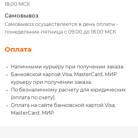
101764
18.00 МСК
CS3003
Самовывоз
FO1374
Самовывоз осуществляется в день оплаты -
701.30.024
понедельник-пятница с 09.00 до 18.00 МСК
70130024
Оплата
01.11.227
111227
Наличными курьеру при получении заказа.
432.410.2227-1
Банковской картой Visa, MasterCard, МИР
43241022271
курьеру при получении заказа.
4324102442
По безналичному расчету для юридических
KRY1006
(оплата по счету).
KRY1005S
Оплата на сайте банковской картой Visa,
MasterCard, МИР.
1.31809
CS2008
MMF035146