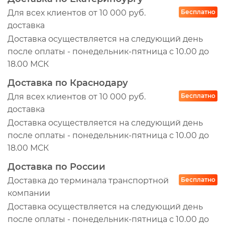
AL24
Для всех клиентов от 10 000 руб.
Бесплатно
701.30.025
доставка
31005609
Доставка осуществляется на следующий день
SK-5930012-01
после оплаты - понедельник-пятница с 10.00 до
SK593001201
18.00 МСК
1683353
Доставка по Краснодару
SK-5930004-01
Для всех клиентов от 10 000 руб.
Бесплатно
BAK.10313
доставка
Доставка осуществляется на следующий день
GC5005
после оплаты - понедельник-пятница с 10.00 до
ASK636
18.00 МСК
SK-5930013-01
Доставка по России
TBC3513TA04
Доставка до терминала транспортной
Бесплатно
202.452-01
компании
85-23001-SX
Доставка осуществляется на следующий день
10.1764
после оплаты - понедельник-пятница с 10.00 до