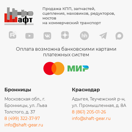
KF8001 PR
Продажа КПП, запчастей,
KF8001PR
сцепления, маховиков, редукторов,
мостов
WSK.63.6
на коммерческий транспорт
202.452
432 410 222 7
9428301
Оплата возможна банковскими картами
платежных систем
G1046014
38086
85-23008-SX
GB-7100
Бронницы
Краснодар
CS2004
Московская обл., г.
Адыгея, Теучежский р-н,
04.36.001
Бронницы, ул. Льва
ул. Промышленная, д. 8А
436001
Толстого, д. 37
8 (861) 205-01-26
85-23012-SX
8 (499) 322-37-97
info@shaft-gear.ru
info@shaft-gear.ru
8523012SX