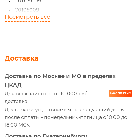
701.05.009
70105009
Посмотреть все
85-23004-SX
350-23-008
35023008
18.003.0002
K012.01.10001
Доставка
G1046114
K012.01.10004
Доставка по Москве и МО в пределах
K0120110004
ЦКАД
18.003.0004
Для всех клиентов от 10 000 руб.
Бесплатно
доставка
180030004
Доставка осуществляется на следующий день
WG9000360521+001
после оплаты - понедельник-пятница с 10.00 до
A0004295695 10
18.00 МСК
A000429569510
Доставка по Екатеринбургу