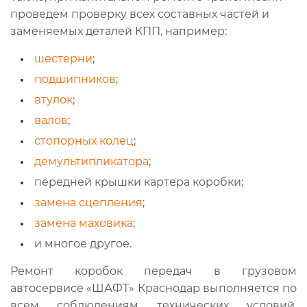
проведем проверку всех составных частей и
заменяемых деталей КПП, например:
шестерни
;
подшипников
;
втулок
;
валов
;
стопорных колец
;
демультипликатора
;
передней крышки картера коробки;
замена сцепления
;
замена маховика
;
и многое другое.
Ремонт коробок передач в грузовом
автосервисе «ШАФТ» Краснодар выполняется по
всем соблюдениям технических условий,