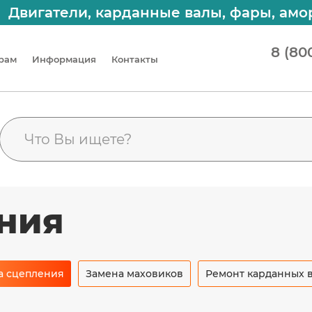
тели, карданные валы, фары, амортизато
8 (80
рам
Информация
Контакты
ния
а сцепления
Замена маховиков
Ремонт карданных 