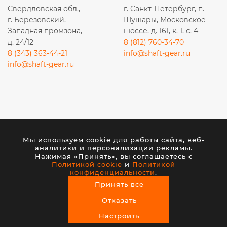
Свердловская обл.,
г. Санкт-Петербург, п.
г. Березовский,
Шушары, Московское
Западная промзона,
шоссе, д. 161, к. 1, с. 4
д. 24/12
8 (812) 760-34-70
8 (343) 363-44-21
info@shaft-gear.ru
info@shaft-gear.ru
Вся представленная на сайте информация носит
исключительно информационный характер и ни при
Мы используем cookie для работы сайта, веб-
каких условиях не является публичной офертой,
аналитики и персонализации рекламы.
определяемой положениями статьи 437 (2) ГК РФ.
Нажимая «Принять», вы соглашаетесь с
Политикой cookie
и
Политикой
конфиденциальности
.
© 2026 ООО «ШАФТ». Все права защищены.
Принять все
Создание сайта
— студия VisualWeb
Отказать
Настроить
0
0