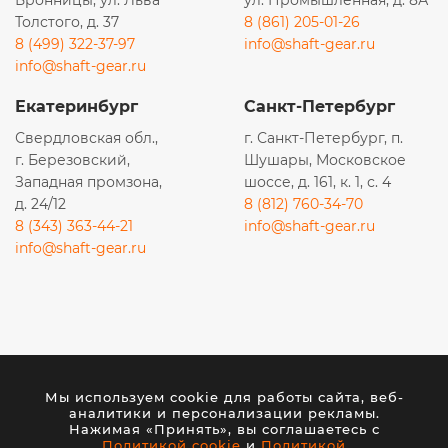
Бронницы, ул. Льва
ул. Промышленная, д. 8А
K01587
Толстого, д. 37
8 (861) 205-01-26
K015871
8 (499) 322-37-97
info@shaft-gear.ru
info@shaft-gear.ru
K015872
K2652
Екатеринбург
Санкт-Петербург
K2652MX
Свердловская обл.,
г. Санкт-Петербург, п.
K2652PU
г. Березовский,
Шушары, Московское
Западная промзона,
шоссе, д. 161, к. 1, с. 4
LEO101364B
д. 24/12
8 (812) 760-34-70
M9710018V
8 (343) 363-44-21
info@shaft-gear.ru
info@shaft-gear.ru
MA1496
R2011S
R58248
RL1109AE63
Вся представленная на сайте информация носит
RS5361
исключительно информационный характер и ни при
Мы используем cookie для работы сайта, веб-
каких условиях не является публичной офертой,
SL81205
аналитики и персонализации рекламы.
определяемой положениями статьи 437 (2) ГК РФ.
ST40283AB
Нажимая «Принять», вы соглашаетесь с
Политикой cookie
и
Политикой