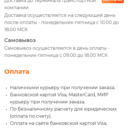
Доставка до терминала транспортной
AZ0061
компании
AZ0062
Доставка осуществляется на следующий день
B1017600
после оплаты - понедельник-пятница с 10.00 до
B1017601
18.00 МСК
BL40217
Самовывоз
BL40218
Самовывоз осуществляется в день оплаты -
BL40266
понедельник-пятница с 09.00 до 18.00 МСК
CF16229
Оплата
CF1640
CF170083
Наличными курьеру при получении заказа.
CK3689
Банковской картой Visa, MasterCard, МИР
CMB251901
курьеру при получении заказа.
DIFA4311901
По безналичному расчету для юридических
E2218L2
(оплата по счету).
E428LS
Оплата на сайте банковской картой Visa,