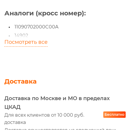
Аналоги (кросс номер):
11090702000C00A
14902
Посмотреть все
1587
15871
15872
20402E
2652A
Доставка
28566E
28567E
Доставка по Москве и МО в пределах
303217
ЦКАД
40117
Для всех клиентов от 10 000 руб.
Бесплатно
доставка
40218