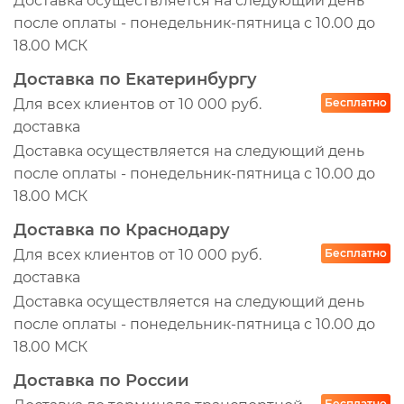
Доставка осуществляется на следующий день
643753
после оплаты - понедельник-пятница с 10.00 до
653673
18.00 МСК
70307040
Доставка по Екатеринбургу
710W084050017
Для всех клиентов от 10 000 руб.
Бесплатно
81084050017
доставка
8121072SX
Доставка осуществляется на следующий день
A2682H
после оплаты - понедельник-пятница с 10.00 до
A819
18.00 МСК
AF10203S
Доставка по Краснодару
AF8804000
Для всех клиентов от 10 000 руб.
Бесплатно
AG10201
доставка
Доставка осуществляется на следующий день
AG1136
после оплаты - понедельник-пятница с 10.00 до
AMDFA1137
18.00 МСК
AP31234K
Доставка по России
AP31234R
Бесплатно