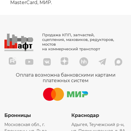
MasterCard, МИР.
E7300028
E7300029
EKO014902
EKO01587
Продажа КПП, запчастей,
EKO015871
сцепления, маховиков, редукторов,
мостов
EKO015872
на коммерческий транспорт
FAP2288
FAP2429
GYWG9X25190061
Оплата возможна банковскими картами
платежных систем
H4010002
H4010028
HD8482KIT
HF5106
Бронницы
Краснодар
HTPHW25190061
Московская обл., г.
Адыгея, Теучежский р-н,
K0060110106