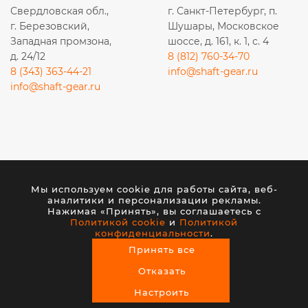
Свердловская обл.,
г. Санкт-Петербург, п.
г. Березовский,
Шушары, Московское
Западная промзона,
шоссе, д. 161, к. 1, с. 4
д. 24/12
8 (812) 760-34-70
8 (343) 363-44-21
info@shaft-gear.ru
info@shaft-gear.ru
Вся представленная на сайте информация носит
исключительно информационный характер и ни при
Мы используем cookie для работы сайта, веб-
каких условиях не является публичной офертой,
аналитики и персонализации рекламы.
определяемой положениями статьи 437 (2) ГК РФ.
Нажимая «Принять», вы соглашаетесь с
Политикой cookie
и
Политикой
конфиденциальности
.
© 2026 ООО «ШАФТ». Все права защищены.
Принять все
Создание сайта
— студия VisualWeb
Отказать
Настроить
0
0