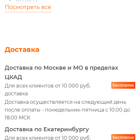
AF26439
Посмотреть все
AP31051
EKO01271
P902312
P902311
SL81021
Доставка
A89060
A89050
Доставка по Москве и МО в пределах
24749051
ЦКАД
EKO012711
Для всех клиентов от 10 000 руб.
Бесплатно
доставка
RF3054AB
Доставка осуществляется на следующий день
ST40300AB
после оплаты - понедельник-пятница с 10.00 до
PG3009KIT
18.00 МСК
AP31051K
Доставка по Екатеринбургу
AF27869
Для всех клиентов от 10 000 руб.
Бесплатно