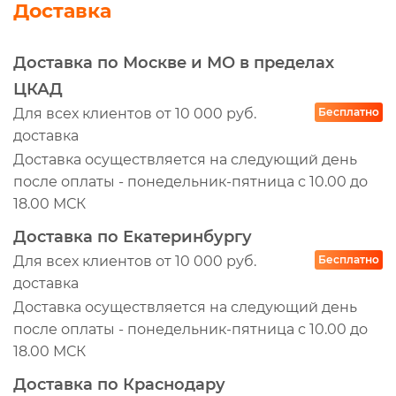
1109070-76AA
Доставка
1109070-76A/A 1109060-50V/A
К2845
Доставка по Москве и МО в пределах
110907076A
ЦКАД
CK8633A
Для всех клиентов от 10 000 руб.
Бесплатно
доставка
LEO101368B
Доставка осуществляется на следующий день
110907055A
после оплаты - понедельник-пятница с 10.00 до
110906055A
18.00 МСК
CK8633
Доставка по Екатеринбургу
KL2845
Для всех клиентов от 10 000 руб.
Бесплатно
KL2847
доставка
110906055A110907055A
Доставка осуществляется на следующий день
AN5087
после оплаты - понедельник-пятница с 10.00 до
BL40246
18.00 МСК
D126966
Доставка по Краснодару