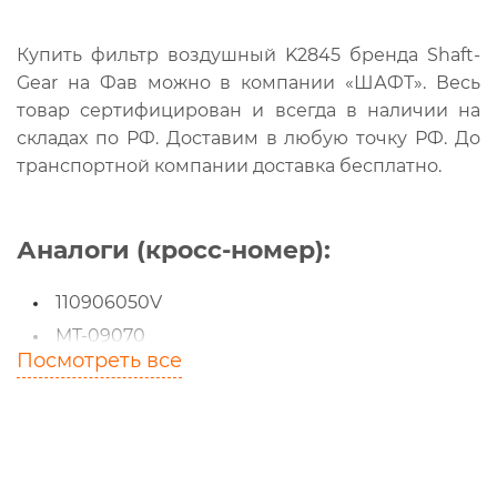
Купить фильтр воздушный K2845 бренда Shaft-
Gear на Фав можно в компании «ШАФТ». Весь
товар сертифицирован и всегда в наличии на
складах по РФ. Доставим в любую точку РФ. До
транспортной компании доставка бесплатно.
Аналоги (кросс-номер):
110906050V
MT-09070
Посмотреть все
MT09070
110907076AA
110907076AA110906050V
1109070-76A/A