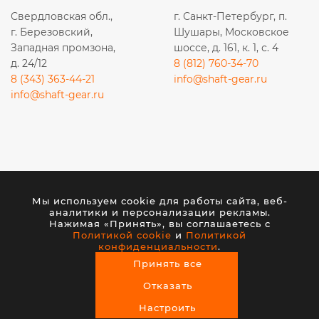
Свердловская обл.,
г. Санкт-Петербург, п.
г. Березовский,
Шушары, Московское
Западная промзона,
шоссе, д. 161, к. 1, с. 4
д. 24/12
8 (812) 760-34-70
8 (343) 363-44-21
info@shaft-gear.ru
info@shaft-gear.ru
Вся представленная на сайте информация носит
исключительно информационный характер и ни при
Мы используем cookie для работы сайта, веб-
каких условиях не является публичной офертой,
аналитики и персонализации рекламы.
определяемой положениями статьи 437 (2) ГК РФ.
Нажимая «Принять», вы соглашаетесь с
Политикой cookie
и
Политикой
конфиденциальности
.
© 2026 ООО «ШАФТ». Все права защищены.
Принять все
Создание сайта
— студия VisualWeb
Отказать
Настроить
0
0