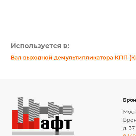
Используется в:
Вал выходной демультипликатора КПП (КП
Бро
Моск
Брон
д. 37