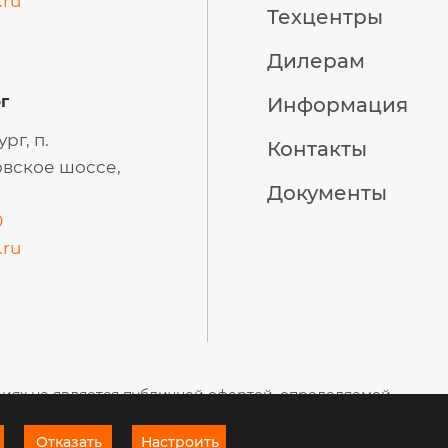
.ru
Техцентры
Дилерам
г
Информация
рг, п.
Контакты
вское шоссе,
Документы
0
.ru
виях не является публичной офертой, определяемой
Отказать
Настроить