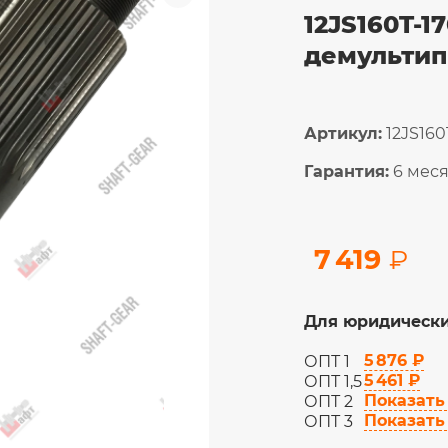
12JS160T-1
демультип
Артикул:
12JS160
Гарантия:
6 мес
7 419
₽
Для юридически
5 876 ₽
ОПТ 1
5 461 ₽
ОПТ 1,5
Показать
ОПТ 2
Показать
ОПТ 3