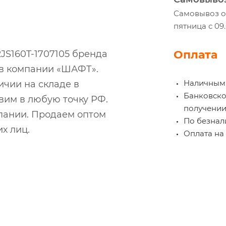
Самовывоз ос
пятница с 09
Оплата
JS160T-1707105 бренда
 в компании «ШАФТ».
Наличными
ичии на складе в
Банковской
вим в любую точку РФ.
получении
пании. Продаем оптом
По безнали
х лиц.
Оплата на 