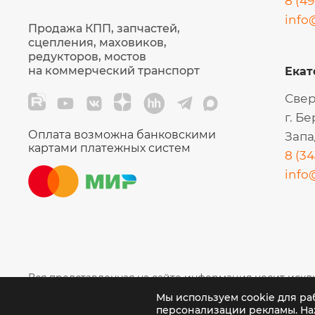
8 (49
info
Продажа КПП, запчастей,
сцепления, маховиков,
редукторов, мостов
на коммерческий транспорт
Екат
Свер
г. Б
Оплата возможна банковскими
Запа
картами платежных систем
8 (34
info
Вся представленная на сайте информация носит искл
положениями статьи 437 (2) ГК РФ.
Мы используем cookie для раб
персонализации рекламы. На