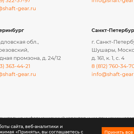
9) 322-37-97
info@shaft-gear
@shaft-gear.ru
еринбург
Санкт-Петербур
дловская обл.,
г. Санкт-Петербу
ерезовский,
Шушары, Моско
дная промзона, д. 24/12
д. 161, к. 1, с. 4
3) 363-44-21
8 (812) 760-34-7
@shaft-gear.ru
info@shaft-gear
ючительно информационный характер и ни при каких усло
оты сайта, веб-аналитики и
жимая «Принять», вы соглашаетесь с
Принять все