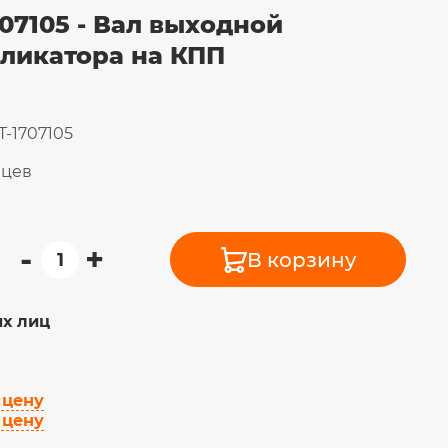
707105 - Вал выходной
ликатора на КПП
T-1707105
яцев
-
+
В корзину
х лиц
 цену
 цену