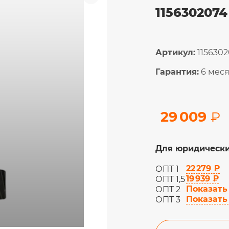
115630207
Артикул:
1156302
Гарантия:
6 мес
29 009
₽
Для юридически
22 279 ₽
ОПТ 1
19 939 ₽
ОПТ 1,5
Показать
ОПТ 2
Показать
ОПТ 3