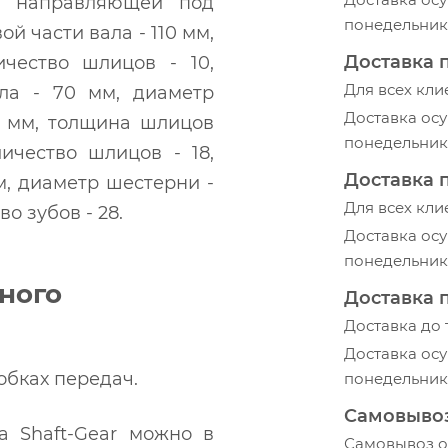
р направляющей под
понедельник-
й части вала - 110 мм,
Доставка 
чество шлицов - 10,
Для всех кли
ла - 70 мм, диаметр
Доставка осу
3 мм, толщина шлицов
понедельник-
ичество шлицов - 18,
Доставка 
м, диаметр шестерни -
Для всех кли
о зубов - 28.
Доставка осу
понедельник-
ного
Доставка 
Доставка до
Доставка осу
обках передач.
понедельник-
Самовыво
а Shaft-Gear можно в
Самовывоз ос