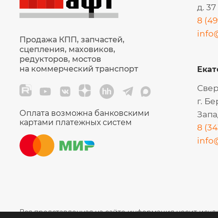
д. 37
8 (49
info
Продажа КПП, запчастей,
сцепления, маховиков,
редукторов, мостов
на коммерческий транспорт
Екат
Свер
г. Б
Оплата возможна банковскими
Запа
картами платежных систем
8 (34
info
Вся представленная на сайте информация носит искл