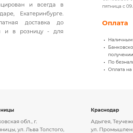
ицирован и всегда в
пятница с 09
аре, Екатеринбурге.
Оплата
атная доставка до
м и в розницу - для
Наличными
Банковской
получении
По безнали
Оплата на 
нницы
Краснодар
овская обл., г.
Адыгея, Теучеж
ницы, ул. Льва Толстого,
ул. Промышленн