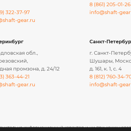
8 (861) 205-01-26
9) 322-37-97
info@shaft-gear
@shaft-gear.ru
еринбург
Санкт-Петербур
дловская обл.,
г. Санкт-Петербу
ерезовский,
Шушары, Моско
дная промзона, д. 24/12
д. 161, к. 1, с. 4
3) 363-44-21
8 (812) 760-34-7
@shaft-gear.ru
info@shaft-gear
ючительно информационный характер и ни при каких усло