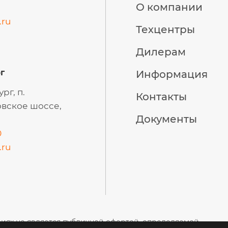
О компании
.ru
Техцентры
Дилерам
г
Информация
рг, п.
Контакты
вское шоссе,
Документы
0
.ru
виях не является публичной офертой, определяемой