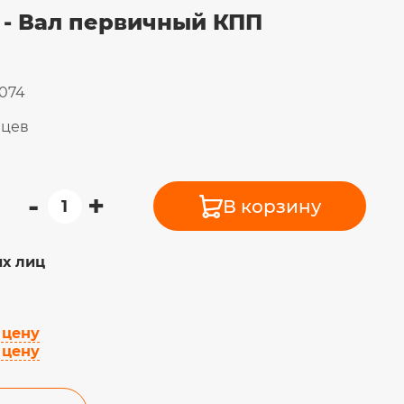
4 - Вал первичный КПП
074
яцев
-
+
В корзину
х лиц
 цену
 цену