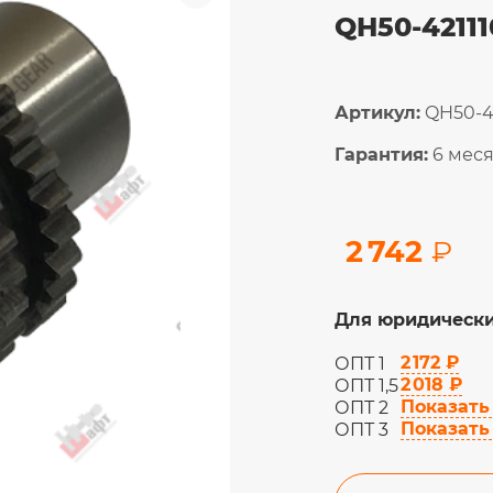
QH50-42111
Артикул:
QH50-4
Гарантия:
6 мес
2 742
₽
Для юридически
2 172 ₽
ОПТ 1
2 018 ₽
ОПТ 1,5
Показать
ОПТ 2
Показать
ОПТ 3