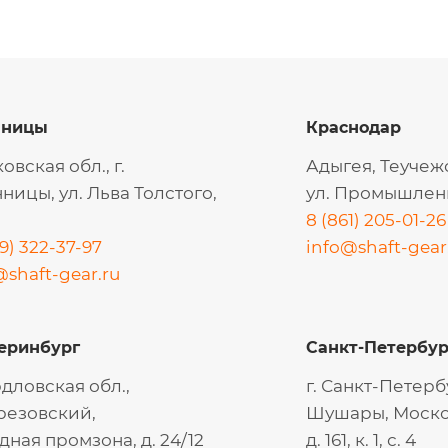
нницы
Краснодар
овская обл., г.
Адыгея, Теучеж
ницы, ул. Льва Толстого,
ул. Промышленн
8 (861) 205-01-26
9) 322-37-97
info@shaft-gear
@shaft-gear.ru
еринбург
Санкт-Петербур
дловская обл.,
г. Санкт-Петербу
ерезовский,
Шушары, Моско
дная промзона, д. 24/12
д. 161, к. 1, с. 4