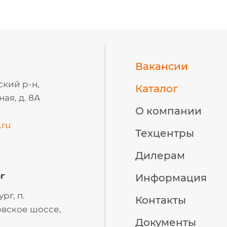
Вакансии
ский р-н,
Каталог
ая, д. 8А
О компании
.ru
Техцентры
Дилерам
г
Информация
рг, п.
Контакты
вское шоссе,
Документы