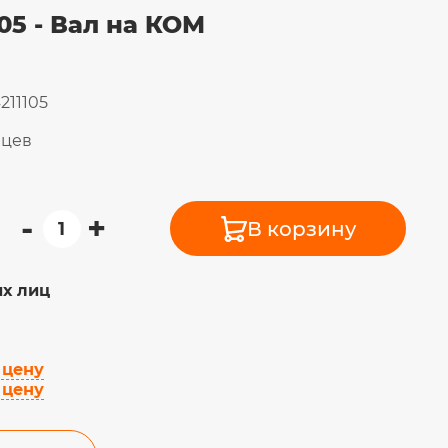
05 - Вал на КОМ
211105
яцев
-
+
В корзину
х лиц
 цену
 цену