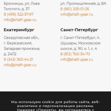
Бронницы, ул. Льва
ул. Промышленная, д. 8А
Толстого, д. 37
8 (861) 205-01-26
8 (499) 322-37-97
info@shaft-gear.ru
info@shaft-gear.ru
Екатеринбург
Санкт-Петербург
Свердловская обл.,
г. Санкт-Петербург, п.
г. Березовский,
Шушары, Московское
Западная промзона,
шоссе, д. 161, к. 1, с. 4
д. 24/12
8 (812) 760-34-70
8 (343) 363-44-21
info@shaft-gear.ru
info@shaft-gear.ru
Вся представленная на сайте информация носит
исключительно информационный характер и ни при
Мы используем cookie для работы сайта, веб-
каких условиях не является публичной офертой,
аналитики и персонализации рекламы.
определяемой положениями статьи 437 (2) ГК РФ.
Нажимая «Принять», вы соглашаетесь с