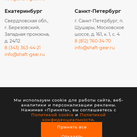
Екатеринбург
Санкт-Петербург
Свердловская обл.,
г. Санкт-Петербург, п.
г. Березовский,
Шушары, Московское
Западная промзона,
шоссе, д. 161, к. 1, с. 4
д. 24/12
8 (812) 760-34-70
8 (343) 363-44-21
info@shaft-gear.ru
info@shaft-gear.ru
Вся представленная на сайте информация носит
исключительно информационный характер и ни при
Мы используем cookie для работы сайта, веб-
каких условиях не является публичной офертой,
аналитики и персонализации рекламы.
определяемой положениями статьи 437 (2) ГК РФ.
Нажимая «Принять», вы соглашаетесь с
Политикой cookie
и
Политикой
конфиденциальности
.
© 2026 ООО «ШАФТ». Все права защищены.
Принять все
Создание сайта
— студия VisualWeb
Отказать