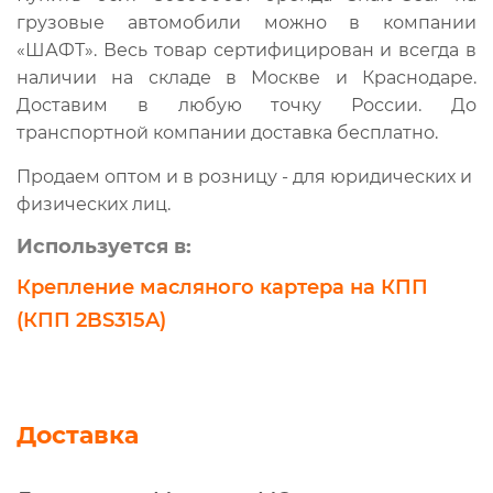
Liugong ZL50CN,
грузовые автомобили можно в компании
Liugong CLG 835,
«ШАФТ». Весь товар сертифицирован и всегда в
Liugong CLG 835H,
наличии на складе в Москве и Краснодаре.
Liugong CLG855N,
Доставим в любую точку России. До
транспортной компании доставка бесплатно.
SDLG LG952,
SDLG LG953,
Продаем оптом и в розницу - для юридических и
SDLG LG956,
физических лиц.
ChengGong CG956C.
Используется в:
Крепление масляного картера на КПП
(КПП 2BS315A)
Доставка