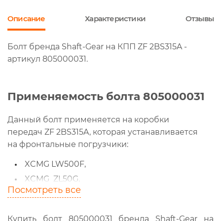
Описание
Характеристики
Отзывы
Болт бренда Shaft-Gear на КПП ZF 2BS315A -
артикул 805000031.
Применяемость болта 805000031
Данный болт применяется на коробки
передач ZF 2BS315A, которая устанавливается
на фронтальные погрузчики:
XCMG LW500F,
XCMG ZL50G,
Посмотреть все
XCMG ZL50FV,
XCMG ZL50GN,
Купить болт 805000031 бренда Shaft-Gear на