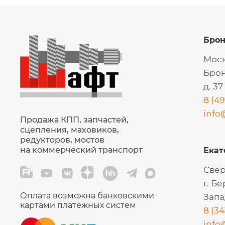
Бро
Моск
Брон
д. 37
8 (49
info
Продажа КПП, запчастей,
сцепления, маховиков,
редукторов, мостов
на коммерческий транспорт
Екат
Свер
г. Б
Оплата возможна банковскими
Запа
картами платежных систем
8 (34
info