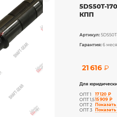
5DS50T-17
КПП
Артикул:
5DS50T
Гарантия:
6 мес
21 616
₽
Для юридически
17 120 ₽
ОПТ 1
15 909 ₽
ОПТ 1,5
Показать
ОПТ 2
Показать
ОПТ 3