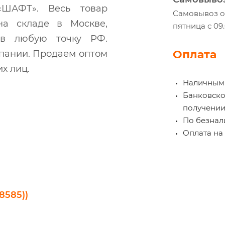
ШАФТ». Весь товар
Самовывоз ос
на складе в Москве,
пятница с 09
м в любую точку РФ.
Оплата
мпании. Продаем оптом
х лиц.
Наличными
Банковской
получении
По безнали
Оплата на 
8585))