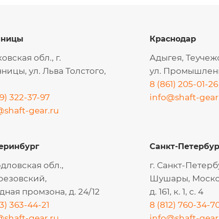
нницы
Краснодар
овская обл., г.
Адыгея, Теучеж
ницы, ул. Льва Толстого,
ул. Промышленн
8 (861) 205-01-26
9) 322-37-97
info@shaft-gear
@shaft-gear.ru
еринбург
Санкт-Петербур
дловская обл.,
г. Санкт-Петербу
ерезовский,
Шушары, Моско
дная промзона, д. 24/12
д. 161, к. 1, с. 4
3) 363-44-21
8 (812) 760-34-7
@shaft-gear.ru
info@shaft-gear