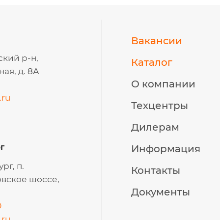
Вакансии
ский р-н,
Каталог
ая, д. 8А
О компании
.ru
Техцентры
Дилерам
г
Информация
рг, п.
Контакты
вское шоссе,
Документы
0
.ru