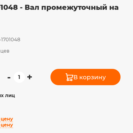
01048 - Вал промежуточный на
-1701048
яцев
-
+
В корзину
х лиц
 цену
 цену