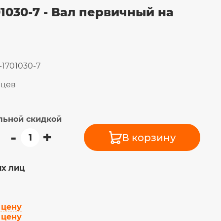
1030-7 - Вал первичный на
1701030-7
яцев
льной скидкой
-
+
В корзину
х лиц
 цену
 цену