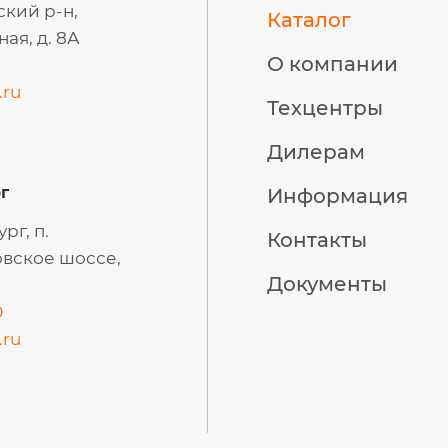
ский р-н,
Каталог
ая, д. 8А
О компании
.ru
Техцентры
Дилерам
г
Информация
рг, п.
Контакты
вское шоссе,
Документы
0
.ru