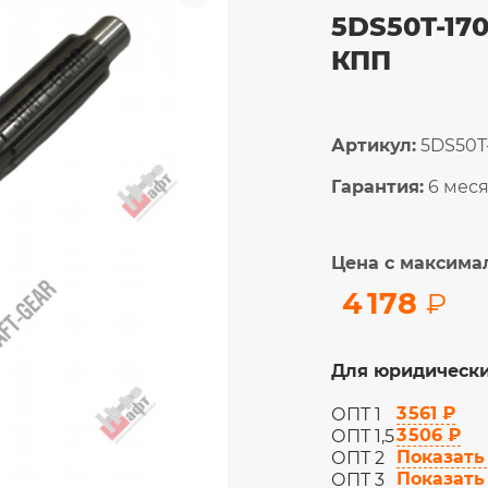
5DS50T-170
КПП
Артикул:
5DS50T-
Гарантия:
6 мес
Цена с максима
4 178
₽
Для юридически
3 561 ₽
ОПТ 1
3 506 ₽
ОПТ 1,5
Показать
ОПТ 2
Показать
ОПТ 3