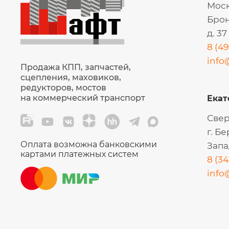
Моск
Брон
д. 37
8 (49
info
Продажа КПП, запчастей,
сцепления, маховиков,
редукторов, мостов
на коммерческий транспорт
Екат
Свер
г. Б
Оплата возможна банковскими
Запа
картами платежных систем
8 (34
info