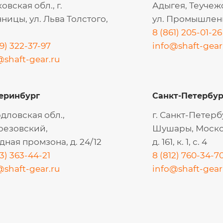
овская обл., г.
Адыгея, Теучеж
ницы, ул. Льва Толстого,
ул. Промышленн
8 (861) 205-01-26
9) 322-37-97
info@shaft-gear
@shaft-gear.ru
еринбург
Санкт-Петербур
дловская обл.,
г. Санкт-Петербу
ерезовский,
Шушары, Моско
дная промзона, д. 24/12
д. 161, к. 1, с. 4
3) 363-44-21
8 (812) 760-34-7
@shaft-gear.ru
info@shaft-gear