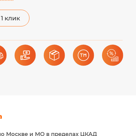
 1 клик
а
по Москве и МО в пределах ЦКАД