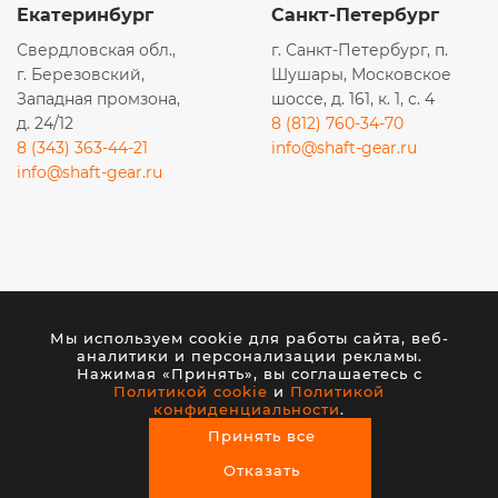
Екатеринбург
Санкт-Петербург
Свердловская обл.,
г. Санкт-Петербург, п.
г. Березовский,
Шушары, Московское
Западная промзона,
шоссе, д. 161, к. 1, с. 4
д. 24/12
8 (812) 760-34-70
8 (343) 363-44-21
info@shaft-gear.ru
info@shaft-gear.ru
Вся представленная на сайте информация носит
исключительно информационный характер и ни при
Мы используем cookie для работы сайта, веб-
каких условиях не является публичной офертой,
аналитики и персонализации рекламы.
определяемой положениями статьи 437 (2) ГК РФ.
Нажимая «Принять», вы соглашаетесь с
Политикой cookie
и
Политикой
конфиденциальности
.
© 2026 ООО «ШАФТ». Все права защищены.
Принять все
Создание сайта
— студия VisualWeb
Отказать