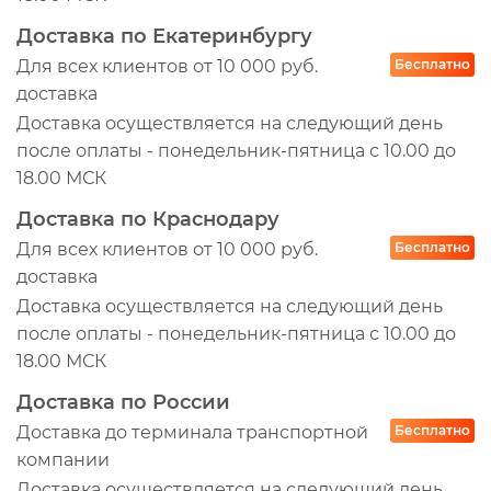
1049521
Доставка по Екатеринбургу
100361
Для всех клиентов от 10 000 руб.
Бесплатно
PT03400700704
доставка
195017
Доставка осуществляется на следующий день
E3380015
после оплаты - понедельник-пятница с 10.00 до
CK0700422
18.00 МСК
FR825
Доставка по Краснодару
20717563
Для всех клиентов от 10 000 руб.
Бесплатно
230377
доставка
Доставка осуществляется на следующий день
CK0700360
после оплаты - понедельник-пятница с 10.00 до
SK248003701
18.00 МСК
SK263005401
Доставка по России
CK0700629
Доставка до терминала транспортной
Бесплатно
105164
компании
8306120SX
Доставка осуществляется на следующий день