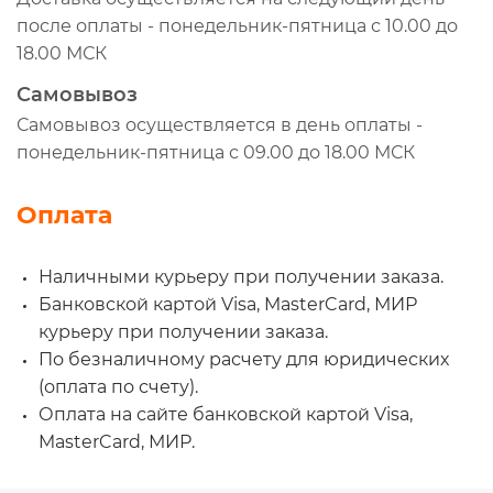
099135
после оплаты - понедельник-пятница с 10.00 до
092135
18.00 МСК
40271000
Самовывоз
CK773
Самовывоз осуществляется в день оплаты -
SK247004801
понедельник-пятница с 09.00 до 18.00 МСК
030991
Оплата
030878
0691309
Наличными курьеру при получении заказа.
3400700360N
Банковской картой Visa, MasterCard, МИР
7421646611
курьеру при получении заказа.
PP8000159
По безналичному расчету для юридических
100610
(оплата по счету).
4700629
Оплата на сайте банковской картой Visa,
MasterCard, МИР.
107558
7187502