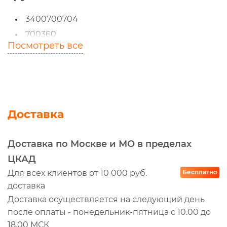
3400700704
700360
Посмотреть все
6403027180
640302718
700422
004700629
3400700360
Доставка
3400700629
02401E
Доставка по Москве и МО в пределах
8306120ASX
ЦКАД
CKZ1059YK
Для всех клиентов от 10 000 руб.
Бесплатно
доставка
M9110004
Доставка осуществляется на следующий день
3400700422
после оплаты - понедельник-пятница с 10.00 до
8306192ASX
18.00 МСК