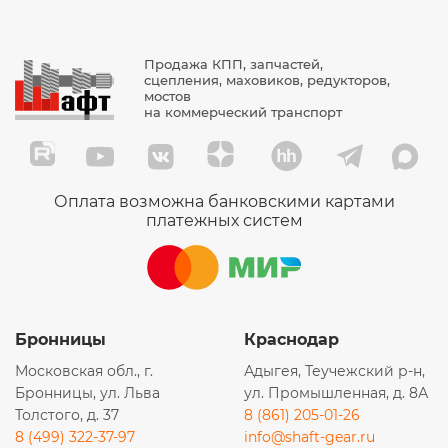
3400700704009
3400700629009
Продажа КПП, запчастей,
004700360
сцепления, маховиков, редукторов,
мостов
70110313
на коммерческий транспорт
70110369
02425E
3400700360009
Оплата возможна банковскими картами
платежных систем
3400000075
AKBL2856N
0501000450
AKBL6859A
Бронницы
Краснодар
AKBL6859
Московская обл., г.
Адыгея, Теучежский р-н,
083401269108
Бронницы, ул. Льва
ул. Промышленная, д. 8А
0691464
Толстого, д. 37
8 (861) 205-01-26
0323147
8 (499) 322-37-97
info@shaft-gear.ru