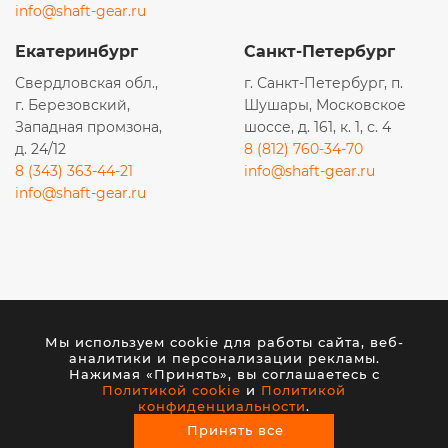
info@shaft-gear.ru
6403053000
640305300
Екатеринбург
Санкт-Петербург
004700422
Свердловская обл.,
г. Санкт-Петербург, п.
8000700360
г. Березовский,
Шушары, Московское
Западная промзона,
шоссе, д. 161, к. 1, с. 4
Z40981
д. 24/12
8 (812) 760-34-70
7 421 235 560
8 (343) 363-44-21
info@shaft-gear.ru
info@shaft-gear.ru
20 717 563
85000773
20744252
85000774
Вся представленная на сайте информация носит
85000504
исключительно информационный характер и ни при
Мы используем cookie для работы сайта, веб-
каких условиях не является публичной офертой,
21173129
аналитики и персонализации рекламы.
определяемой положениями статьи 437 (2) ГК РФ.
293086
Нажимая «Принять», вы соглашаетесь с
Политикой cookie
и
Политикой
1878004128
конфиденциальности
.
© 2026 ООО «ШАФТ». Все права защищены.
Принять все
3488000159