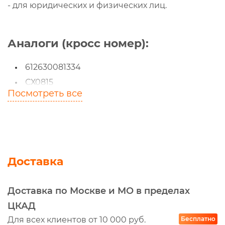
- для юридических и физических лиц.
Аналоги (кросс номер):
612630081334
СХ0815
Посмотреть все
W010514190
1000442956
st20798
10X1100
TTF3036
Доставка
SK586003301
FCP2436
Доставка по Москве и МО в пределах
MF550881
ЦКАД
11015018
Для всех клиентов от 10 000 руб.
Бесплатно