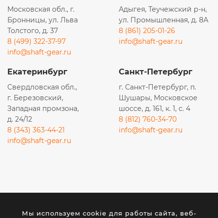
Московская обл., г.
Адыгея, Теучежский р-н,
K0080110175
Бронницы, ул. Льва
ул. Промышленная, д. 8А
EK1081
Толстого, д. 37
8 (861) 205-01-26
FC45010
8 (499) 322-37-97
info@shaft-gear.ru
info@shaft-gear.ru
FC5613
860113253
Екатеринбург
Санкт-Петербург
40040300036
Свердловская обл.,
г. Санкт-Петербург, п.
FC20001
г. Березовский,
Шушары, Московское
Западная промзона,
шоссе, д. 161, к. 1, с. 4
BF9815
д. 24/12
8 (812) 760-34-70
R010036
8 (343) 363-44-21
info@shaft-gear.ru
info@shaft-gear.ru
P550880
E7810049
SN25110
1399760
Вся представленная на сайте информация носит
F026402030
исключительно информационный характер и ни при
Мы используем cookie для работы сайта, веб-
каких условиях не является публичной офертой,
P550881