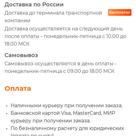
Доставка по России
2992241
Доставка до терминала транспортной
Бесплатно
50014158
компании
FC5710
Доставка осуществляется на следующий день
H191WK
после оплаты - понедельник-пятница с 10.00 до
K0080110340
18.00 МСК
K117960N50
Самовывоз
M9740126
Самовывоз осуществляется в день оплаты -
612600081334
понедельник-пятница с 09.00 до 18.00 МСК
FF5785
Оплата
D126979
FF5421
Наличными курьеру при получении заказа.
LEO100165A
Банковской картой Visa, MasterCard, МИР
305103433
курьеру при получении заказа.
GB6345
По безналичному расчету для юридических
NSPRS80N20
(оплата по счету).