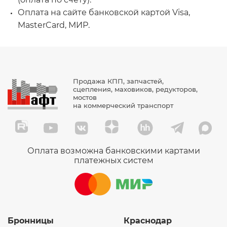
FF5485
Оплата на сайте банковской картой Visa,
MasterCard, МИР.
FF5622
TBC6141BB48
4110000589001
4110000677002Y
Продажа КПП, запчастей,
ST20710
сцепления, маховиков, редукторов,
мостов
EKO03321
на коммерческий транспорт
RL6141BC30
CLX2AT2
SP1551M
Оплата возможна банковскими картами
платежных систем
UC5923C
5203011
FC2056
521117010
Бронницы
Краснодар
SFF0320