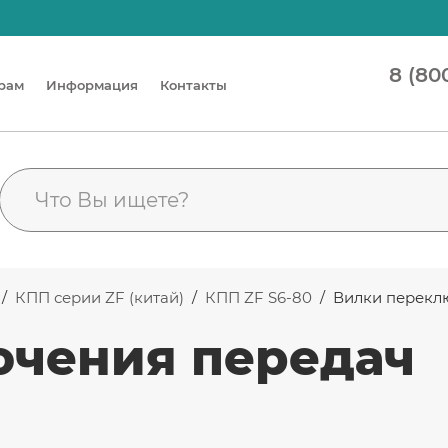
8 (80
рам
Информация
Контакты
/
КПП серии ZF (китай)
/
КПП ZF S6-80
/
Вилки перекл
ючения передач