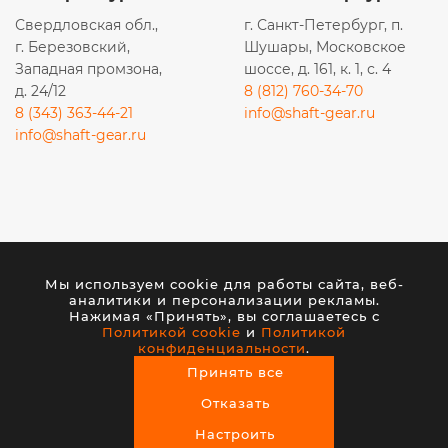
Свердловская обл.,
г. Санкт-Петербург, п.
г. Березовский,
Шушары, Московское
Западная промзона,
шоссе, д. 161, к. 1, с. 4
д. 24/12
8 (812) 760-34-70
8 (343) 363-44-21
info@shaft-gear.ru
info@shaft-gear.ru
Вся представленная на сайте информация носит
исключительно информационный характер и ни при
каких условиях не является публичной офертой,
Мы используем cookie для работы сайта, веб-
аналитики и персонализации рекламы.
определяемой положениями статьи 437 (2) ГК РФ.
Нажимая «Принять», вы соглашаетесь с
Политикой cookie
и
Политикой
конфиденциальности
.
© 2026 ООО «ШАФТ». Все права защищены.
Принять все
Создание сайта
— студия VisualWeb
Отказать
Настроить