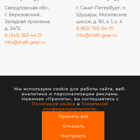
Свердловская обл.,
г. Санкт-Петербург, п.
г. Березовский,
Шушары, Московское
Западная промзона,
шоссе, д. 161, к. 1, с. 4
д. 24/12
8 (812) 760-34-70
8 (343) 363-44-21
info@shaft-gear.ru
info@shaft-gear.ru
Вся представленная на сайте информация носит
исключительно информационный характер и ни при
каких условиях не является публичной офертой,
Мы используем cookie для работы сайта, веб-
аналитики и персонализации рекламы.
определяемой положениями статьи 437 (2) ГК РФ.
Нажимая «Принять», вы соглашаетесь с
Политикой cookie
и
Политикой
конфиденциальности
.
© 2026 ООО «ШАФТ». Все права защищены.
Принять все
Создание сайта
— студия VisualWeb
Отказать
Настроить