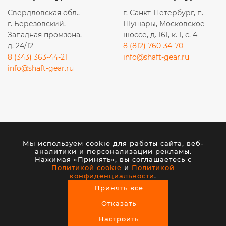
Свердловская обл.,
г. Санкт-Петербург, п.
г. Березовский,
Шушары, Московское
Западная промзона,
шоссе, д. 161, к. 1, с. 4
д. 24/12
8 (812) 760-34-70
8 (343) 363-44-21
info@shaft-gear.ru
info@shaft-gear.ru
Вся представленная на сайте информация носит
исключительно информационный характер и ни при
каких условиях не является публичной офертой,
Мы используем cookie для работы сайта, веб-
аналитики и персонализации рекламы.
определяемой положениями статьи 437 (2) ГК РФ.
Нажимая «Принять», вы соглашаетесь с
Политикой cookie
и
Политикой
конфиденциальности
.
© 2026 ООО «ШАФТ». Все права защищены.
Принять все
Создание сайта
— студия VisualWeb
Отказать
Настроить