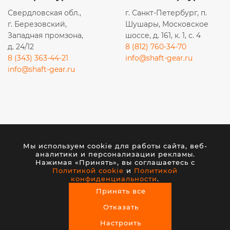
Свердловская обл.,
г. Санкт-Петербург, п.
г. Березовский,
Шушары, Московское
Западная промзона,
шоссе, д. 161, к. 1, с. 4
д. 24/12
8 (812) 760-34-70
8 (343) 363-44-21
info@shaft-gear.ru
info@shaft-gear.ru
Вся представленная на сайте информация носит
исключительно информационный характер и ни при
каких условиях не является публичной офертой,
Мы используем cookie для работы сайта, веб-
аналитики и персонализации рекламы.
определяемой положениями статьи 437 (2) ГК РФ.
Нажимая «Принять», вы соглашаетесь с
Политикой cookie
и
Политикой
конфиденциальности
.
© 2026 ООО «ШАФТ». Все права защищены.
Принять все
Создание сайта
— студия VisualWeb
Отказать
Настроить