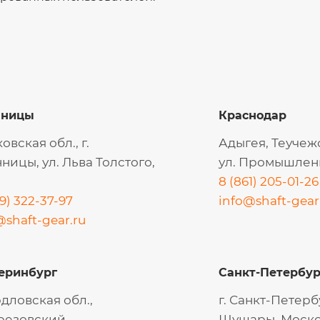
нницы
Краснодар
овская обл., г.
Адыгея, Теучеж
ницы, ул. Льва Толстого,
ул. Промышленн
8 (861) 205-01-26
9) 322-37-97
info@shaft-gear
@shaft-gear.ru
еринбург
Санкт-Петербур
дловская обл.,
г. Санкт-Петербу
ерезовский,
Шушары, Моско