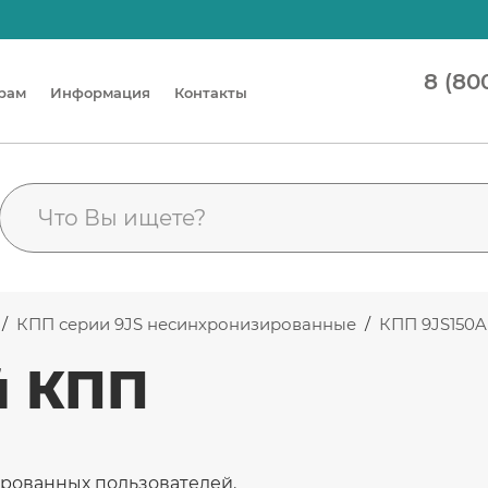
8 (80
рам
Информация
Контакты
/
КПП серии 9JS несинхронизированные
/
КПП 9JS150
й КПП
ированных пользователей.