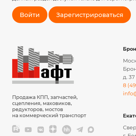
Войти
Зарегистрироваться
Бро
Моск
Брон
д. 37
8 (49
info
Продажа КПП, запчастей,
сцепления, маховиков,
редукторов, мостов
на коммерческий транспорт
Екат
Свер
г. Б