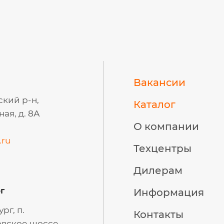
Вакансии
ский р-н,
Каталог
ая, д. 8А
О компании
.ru
Техцентры
Дилерам
г
Информация
рг, п.
Контакты
вское шоссе,