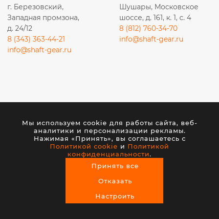
г. Березовский,
Шушары, Московское
Западная промзона,
шоссе, д. 161, к. 1, с. 4
д. 24/12
8 (812) 760-34-70
8 (343) 363-44-21
info@shaft-gear.ru
info@shaft-gear.ru
Вся представленная на сайте информация носит
исключительно информационный характер и ни при
каких условиях не является публичной офертой,
Мы используем cookie для работы сайта, веб-
аналитики и персонализации рекламы.
определяемой положениями статьи 437 (2) ГК РФ.
Нажимая «Принять», вы соглашаетесь с
Политикой cookie
и
Политикой
конфиденциальности
.
© 2026 ООО «ШАФТ». Все права защищены.
Принять все
Создание сайта
— студия VisualWeb
Отказать
Настроить
0
0
Каталог
Избранное
Корзина