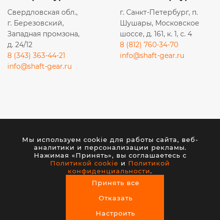
Свердловская обл.,
г. Санкт-Петербург, п.
г. Березовский,
Шушары, Московское
Западная промзона,
шоссе, д. 161, к. 1, с. 4
д. 24/12
8 (812) 760-34-70
8 (343) 363-44-21
info@shaft-gear.ru
info@shaft-gear.ru
Вся представленная на сайте информация носит
исключительно информационный характер и ни при
каких условиях не является публичной офертой,
Мы используем cookie для работы сайта, веб-
аналитики и персонализации рекламы.
определяемой положениями статьи 437 (2) ГК РФ.
Нажимая «Принять», вы соглашаетесь с
Политикой cookie
и
Политикой
конфиденциальности
.
© 2026 ООО «ШАФТ». Все права защищены.
Принять все
Создание сайта
— студия VisualWeb
Отказать
Настроить