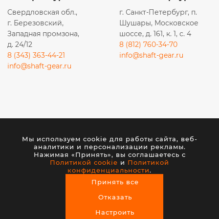
Свердловская обл.,
г. Санкт-Петербург, п.
г. Березовский,
Шушары, Московское
Западная промзона,
шоссе, д. 161, к. 1, с. 4
д. 24/12
8 (812) 760-34-70
8 (343) 363-44-21
info@shaft-gear.ru
info@shaft-gear.ru
Вся представленная на сайте информация носит
исключительно информационный характер и ни при
каких условиях не является публичной офертой,
Мы используем cookie для работы сайта, веб-
аналитики и персонализации рекламы.
определяемой положениями статьи 437 (2) ГК РФ.
Нажимая «Принять», вы соглашаетесь с
Политикой cookie
и
Политикой
конфиденциальности
.
© 2026 ООО «ШАФТ». Все права защищены.
Принять все
Создание сайта
— студия VisualWeb
Отказать
Настроить